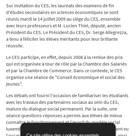
Sur invitation du CES, les lauréats des examens de fin
d'études secondaires en sciences économiques se sont
réunis mardi le 14 juillet 2009 au siège du CES, ensemble
avec leurs professeurs et M. Lucien Thiel, député, ancien
Président du CES. Le Président du CES, Dr. Serge Allegrezza,
a tenu à féliciter les élèves méritants pour leur brillante
réussite.
Le CES participe, en effet, depuis 2008 à la remise des prix
qui est organisée à tour de rôle par la Chambre des Salariés
et par la Chambre de Commerce. Dans ce contexte, le CES
organise une séance de "Conseil économique et social des
jeunes".
Les débats ont fourni l'occasion de familiariser les étudiants
avec les travaux des partenaires sociaux au sein du CES,
maison du dialogue social permanent. Par la suite, une
séance questions-réponses a permis aux élèves de mieux
connaître le fonctionnement et l'esprit du modèle social
luxembourgeois, tandis que les représentants du CES ont eu
l'occasion de s'informer sur les aspirations des élèves, ainsi
Ce site utilise des cookies essentiels