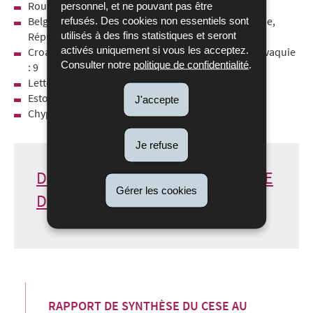
Roumanie : 15
personnel, et ne pouvant pas être
Belgique, Grèce, Pays-Bas, Portugal, Autriche, Suède,
refusés. Des cookies non essentiels sont
utilisés à des fins statistiques et seront
République tchèque, Hongrie, Bulgarie : 12
activés uniquement si vous les acceptez.
Croatie, Danemark, Irlande, Finlande, Lituanie, Slovaquie
Consulter notre
politique de confidentialité
.
: 9
Lettonie, Slovenie : 7
Estonie : 6
J'accepte
Chypre, Luxembourg, Malte : 5
Je refuse
DÉLÉGATION LUXEMBOURGEOISE
Gérer les cookies
DU CESE
RAPPORT DE SYNTHÈSE DU CESE AU