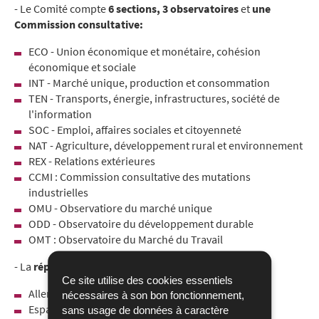
- Le Comité compte
6 sections, 3 observatoires
et
une
Commission consultative:
ECO - Union économique et monétaire, cohésion
économique et sociale
INT - Marché unique, production et consommation
TEN - Transports, énergie, infrastructures, société de
l'information
SOC - Emploi, affaires sociales et citoyenneté
NAT - Agriculture, développement rural et environnement
REX - Relations extérieures
CCMI : Commission consultative des mutations
industrielles
OMU - Observatiore du marché unique
ODD - Observatoire du développement durable
OMT : Observatoire du Marché du Travail
- La
répartition par pays
est la suivante :
Ce site utilise des cookies essentiels
Allemagne, France, Italie, Royaume-Uni : 24
nécessaires à son bon fonctionnement,
Espagne et Pologne : 21
sans usage de données à caractère