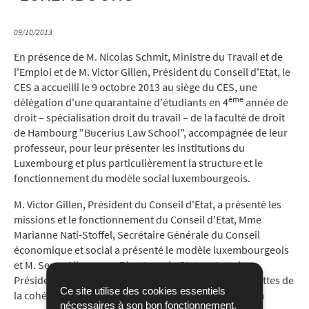
09/10/2013
En présence de M. Nicolas Schmit, Ministre du Travail et de
l'Emploi et de M. Victor Gillen, Président du Conseil d'Etat, le
CES a accueilli le 9 octobre 2013 au siège du CES, une
ème
délégation d'une quarantaine d'étudiants en 4
année de
droit – spécialisation droit du travail – de la faculté de droit
de Hambourg "Bucerius Law School", accompagnée de leur
professeur, pour leur présenter les institutions du
Luxembourg et plus particulièrement la structure et le
fonctionnement du modèle social luxembourgeois.
M. Victor Gillen, Président du Conseil d'Etat, a présenté les
missions et le fonctionnement du Conseil d'Etat, Mme
Marianne Nati-Stoffel, Secrétaire Générale du Conseil
économique et social a présenté le modèle luxembourgeois
et M. Serge Allegrezza, Directeur du Statec et ancien
Président du CES, a mis en lumière les différentes facettes de
Ce site utilise des cookies essentiels
la cohésion sociale et la façon dont il est possible de la
nécessaires à son bon fonctionnement,