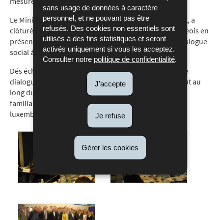
mesurer.
sans usage de données à caractère
personnel, et ne pouvant pas être
Le Ministre du Travail et de l'Emploi, M. Nicolas Schmit, a
refusés. Des cookies non essentiels sont
clôturé ce séminaire sur le modèle social luxembourgeois en
utilisés à des fins statistiques et seront
présentant plus particulièrement l'organisation du dialogue
activés uniquement si vous les acceptez.
social à l'intérieur des entreprises.
Consulter notre
politique de confidentialité
.
Dés échanges de vues sur le rôle du Conseil d'Etat et le
dialogue social et ses multiples facettes ont eu lieu tout au
J'accepte
long du séminaire, ce qui a permis aux étudiants de se
familiariser avec les institutions et le modèle social
luxembourgeois.
Je refuse
Gérer les cookies