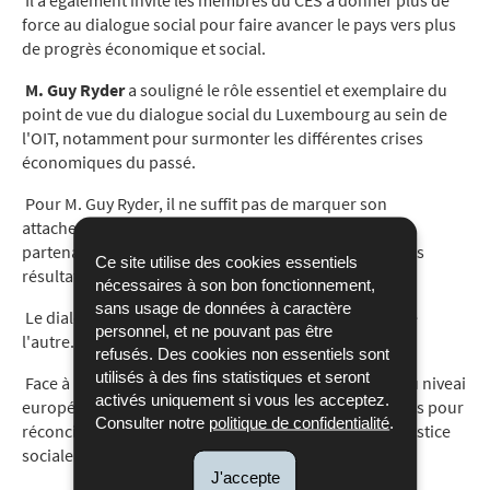
Il a également invité les membres du CES à donner plus de
force au dialogue social pour faire avancer le pays vers plus
de progrès économique et social.
M. Guy Ryder
a souligné le rôle essentiel et exemplaire du
point de vue du dialogue social du Luxembourg au sein de
l'OIT, notamment pour surmonter les différentes crises
économiques du passé.
Pour M. Guy Ryder, il ne suffit pas de marquer son
attachement au dialogue social, mais il faut que les
partenaires sociaux soient déterminés à y apporter des
Ce site utilise des cookies essentiels
résultats.
nécessaires à son bon fonctionnement,
sans usage de données à caractère
Le dialogue prend du temps, à écouter, à comprendre
personnel, et ne pouvant pas être
l'autre. Chaque jour, le dialogue doit faire sa preuve.
refusés. Des cookies non essentiels sont
utilisés à des fins statistiques et seront
Face à la pression internationale, le dialogue social au niveai
activés uniquement si vous les acceptez.
européen et au niveau international doit saisir les défis pour
Consulter notre
politique de confidentialité
.
réconcilier la reconquête de la compétitivité et de la justice
sociale.
J'accepte