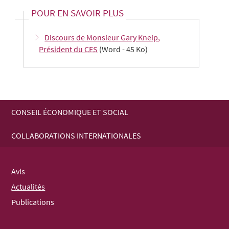
POUR EN SAVOIR PLUS
Discours de Monsieur Gary Kneip,
Président du CES
(Word - 45 Ko)
CONSEIL ÉCONOMIQUE ET SOCIAL
MENU
COLLABORATIONS INTERNATIONALES
DE
NAVIGATION
Avis
Actualités
Publications