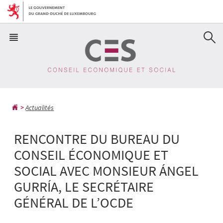
Aller
Aller
à
au
la
contenu
navigation
Actualités
RENCONTRE DU BUREAU DU
CONSEIL ÉCONOMIQUE ET
SOCIAL AVEC MONSIEUR ÁNGEL
GURRÍA, LE SECRÉTAIRE
GÉNÉRAL DE L’OCDE