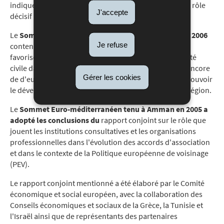
indique que les organes consultatifs peuvent jouer un rôle
J'accepte
décisif au niveau, national, régional et local.
Le
Sommet Euro-méditerranéen tenu à Ljubljana en 2006
Je refuse
contenait, dans ses conclusions, un compromis pour
favoriser la création d'organes consultatifs de la société
civile dans les pays de la région qui ne disposent pas encore
Gérer les cookies
de d'eux et le soutien au Projet TRESMED 3 pour promouvoir
le développement de la fonction consultative dans la région.
Le
Sommet Euro-méditerranéen tenu à Amman en 2005 a
adopté les conclusions du
rapport conjoint sur le rôle que
jouent les institutions consultatives et les organisations
professionnelles dans l'évolution des accords d'association
et dans le contexte de la Politique européenne de voisinage
(PEV).
Le rapport conjoint mentionné a été élaboré par le Comité
économique et social européen, avec la collaboration des
Conseils économiques et sociaux de la Grèce, la Tunisie et
l'Israël ainsi que de représentants des partenaires