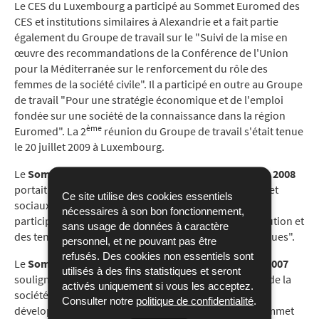
Le CES du Luxembourg a participé au Sommet Euromed des
CES et institutions similaires à Alexandrie et a fait partie
également du Groupe de travail sur le "Suivi de la mise en
œuvre des recommandations de la Conférence de l'Union
pour la Méditerranée sur le renforcement du rôle des
femmes de la société civile". Il a participé en outre au Groupe
de travail "Pour une stratégie économique et de l'emploi
fondée sur une société de la connaissance dans la région
ème
Euromed". La 2
réunion du Groupe de travail s'était tenue
le 20 juillet 2009 à Luxembourg.
Le
Sommet Euro-méditerranéen tenu à Alger en juin 2008
portait sur "La contribution des agents économiques et
Ce site utilise des cookies essentiels
sociaux au renforcement du dialogue social et la
nécessaires à son bon fonctionnement,
participation de la société civile – Analyse de son évolution et
sans usage de données à caractère
des tendances futures en termes pratiques et didactiques".
personnel, et ne pouvant pas être
refusés. Des cookies non essentiels sont
Le
Sommet Euro-méditerranéen tenu à Athènes en 2007
utilisés à des fins statistiques et seront
soulignait, dans ses conclusions, que la participation de la
activés uniquement si vous les acceptez.
société civile est essentielle pour atteindre un
Consulter notre
politique de confidentialité
.
développement territorial équilibré et durable. Le Sommet