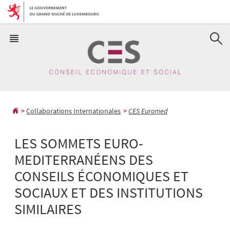
Aller
Aller
à
au
la
contenu
navigation
Collaborations Internationales
CES Euromed
LES SOMMETS EURO-
MEDITERRANÉENS DES
CONSEILS ÉCONOMIQUES ET
SOCIAUX ET DES INSTITUTIONS
SIMILAIRES