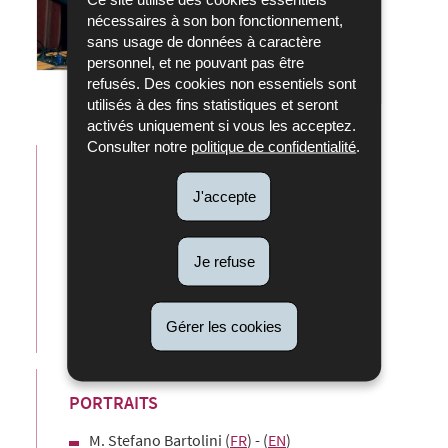
nécessaires à son bon fonctionnement,
sans usage de données à caractère
personnel, et ne pouvant pas être
refusés. Des cookies non essentiels sont
utilisés à des fins statistiques et seront
activés uniquement si vous les acceptez.
Consulter notre
politique de confidentialité
.
COMPTE-RENDU, PROGRAMME ET LISTE
J'accepte
DES PARTICIPANTS
Compte-rendu (
FR
) - (
EN
)
Programme (
FR
) - (
EN
)
Je refuse
Programme culturel (
FR
) - (
EN
)
Liste des participants
Gérer les cookies
PORTRAITS
M. Stefano Bartolini (
FR
) - (
EN
)