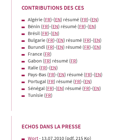
CONTRIBUTIONS DES CES
Algérie (
FR
)-(
EN
) résumé (
FR
)-(
EN
)
Bénin (
FR
)-(
EN
) résumé (
FR
)-(
EN
)
Brésil (
FR
)-(
EN
)
Bulgarie (
FR
)-(
EN
) résumé (
FR
)-(
EN
)
Burundi (
FR
)-(
EN
) résumé (
FR
)-(
EN
)
France (
FR
)
Gabon (
FR
) résumé (
FR
)
Italie (
FR
)-(
EN
)
Pays-Bas (
FR
)-(
EN
) résumé (
FR
)-(
EN
)
Portugal (
FR
) résumé (
FR
)-(
EN
)
Sénégal (
FR
)-(
EN
) résumé (
FR
)-(
EN
)
Tunisie (
FR
)
ECHOS DANS LA PRESSE
Wort
- 13.07.2010 (pdf, 215 Ko)