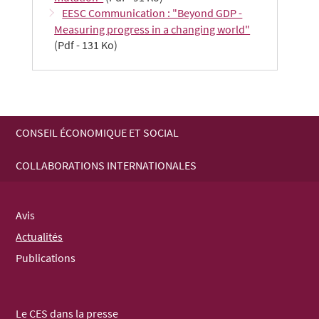
EESC Communication : "Beyond GDP -
Measuring progress in a changing world"
(Pdf - 131 Ko)
CONSEIL ÉCONOMIQUE ET SOCIAL
MENU
COLLABORATIONS INTERNATIONALES
DE
NAVIGATION
Avis
Actualités
Publications
Le CES dans la presse